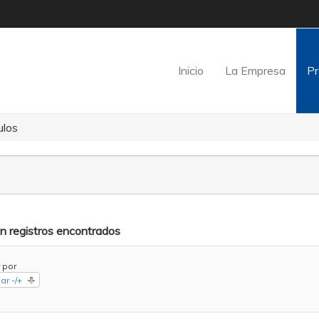
Inicio
La Empresa
Pr
ulos
in registros encontrados
 por
ar -/+